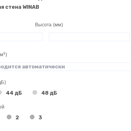
я стена WINAB
Высота (мм)
2
(м
)
дБ)
44 дБ
48 дБ
ей
2
3