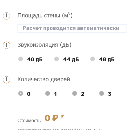
2
Площадь стены (м
)
Звукоизоляция (дБ)
40 дБ
44 дБ
48 дБ
Количество дверей
0
1
2
3
0
₽ *
Стоимость:
*усреднённая стоимость товара без учета НДС