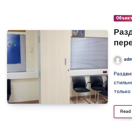
Объек
Раз
пер
ком
adm
Раздвижная белая перегородка для переговорной:
стильн
только
Read