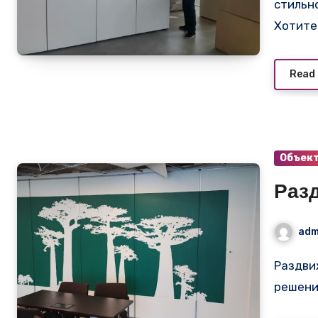
стильн
Хотите
Read
Объек
Раз
adm
Раздвижная стена Kelman белая с рисунком — стильное
решени