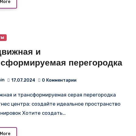
 More
ты
движная и
нсформируемая перегородка
in
17.07.2024
0
Комментарии
тнес центра: создайте идеальное пространство
енировок Хотите создать…
 More