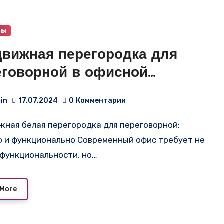
ты
движная перегородка для
еговорной в офисной
пании
in
17.07.2024
0
Комментарии
о и функционально Современный офис требует не
 функциональности, но…
 More