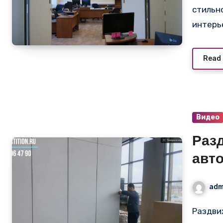
стильн
интерь
Read
Видео
Раз
авт
adm
Раздвижная белая стена для автосалона Exeed: