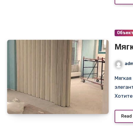
Объек
Мяг
adm
Мягкая белая раздвижная перегородка в помещении:
элеган
Хотите
Read