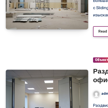
Большая раздвижная стена: преображаем пространство
с Slidi
изыска
Read
Объек
Раз
офи
adm
Раздвижные белые перегородки для офисного кабинета: