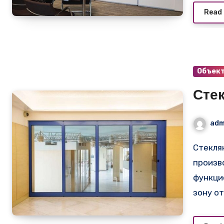
Read
Объек
Сте
adm
Стеклянные перегородки синего цвета для
произв
функци
зону о