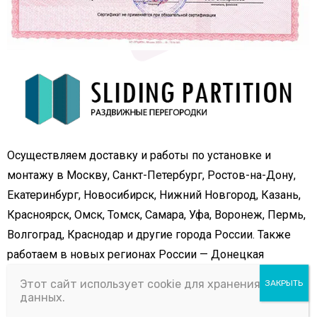
Осуществляем доставку и работы по установке и
монтажу в Москву, Санкт-Петербург, Ростов-на-Дону,
Екатеринбург, Новосибирск, Нижний Новгород, Казань,
Красноярск, Омск, Томск, Самара, Уфа, Воронеж, Пермь,
Волгоград, Краснодар и другие города России. Также
работаем в новых регионах России — Донецкая
Республика (ДНР), Луганская Республика (ЛНР),
Этот сайт использует cookie для хранения
Запорожская и Херсонская области.
данных.