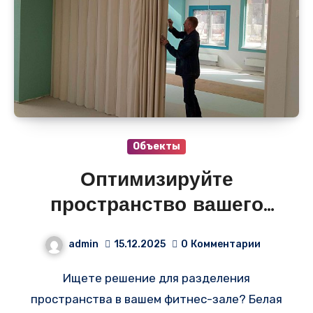
Объекты
Оптимизируйте
пространство вашего
фитнес-зала с белой
admin
15.12.2025
0
Комментарии
мягкой раздвижной
Ищете решение для разделения
перегородкой высотой 3
пространства в вашем фитнес-зале? Белая
метра