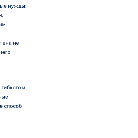
ные нужды:
н.
им
тена не
чего
 гибкого и
нные
е способ