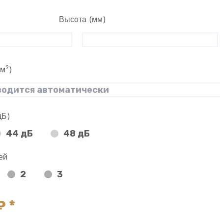
Высота (мм)
2
(м
)
дБ)
44 дБ
48 дБ
ей
2
3
 *