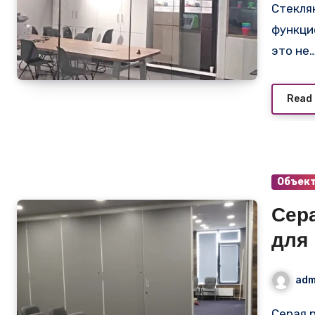
Стеклянная стена для офиса: создайте стильную и
функци
это не
Read
Объек
Сер
для
adm
Серая раздвижная стена Антей: идеальное решение для