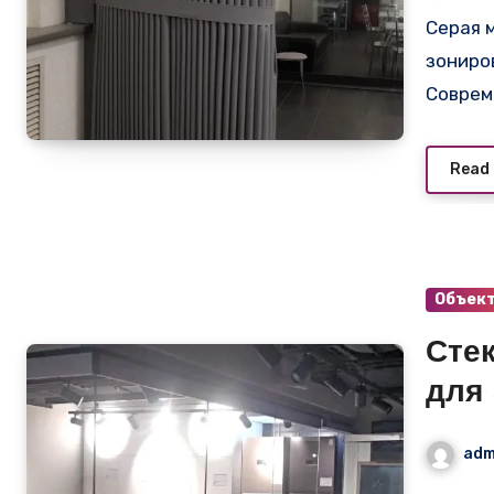
Серая мягкая перегородка: элегантное решение для
зониро
Соврем
Read
Объек
Сте
для
adm