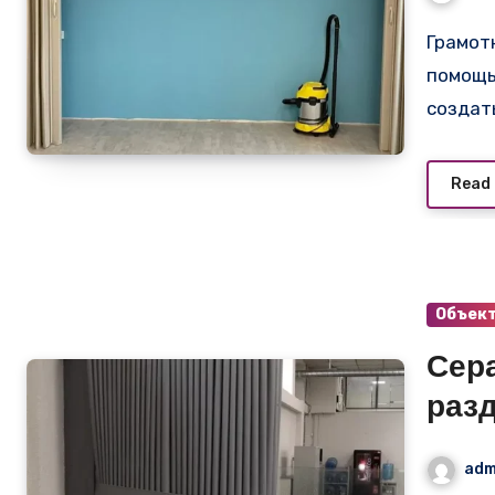
Грамотное зонирование жилого пространства с
помощь
создат
Read
Объек
Сер
раз
офи
adm