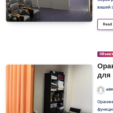
вашей 
Read
Объек
Ора
для
adm
Оранжевая мягкая перегородка: стильное и
функци