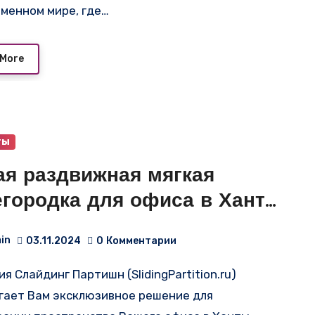
еменном мире, где…
 More
ты
ая раздвижная мягкая
егородка для офиса в Ханты-
сийске
in
03.11.2024
0
Комментарии
гает Вам эксклюзивное решение для