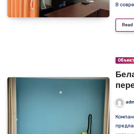
В совр
Read
Объек
Бел
пер
Ман
adm
Компания Слайдинг Партишн (SlidingPartition.ru)
предла