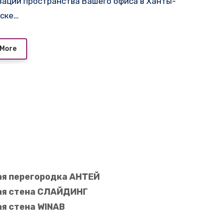
зации пространства Вашего офиса в Ханты-
ске…
 More
я перегородка АНТЕЙ
я стена СЛАЙДИНГ
я стена WINAB