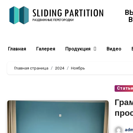
В
В
Главная
Галерея
Продукция
Видео
Главная страница
2024
Ноябрь
Стать
Гра
про
пере
adm