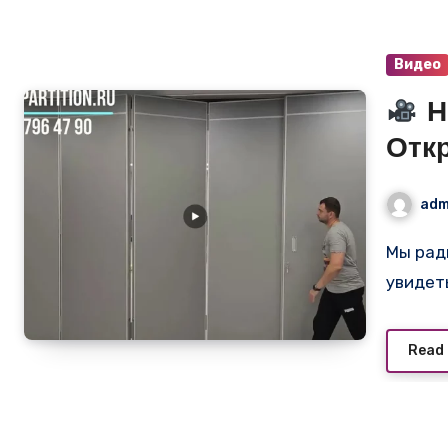
Видео
Н
Отк
пер
adm
Арз
Мы рады поделиться с вами видео, где вы можете
увидет
Read