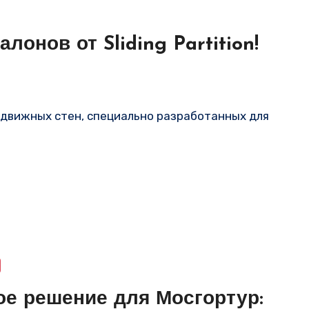
онов от Sliding Partition!
ое решение для Мосгортур: