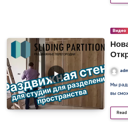
Видео
Нов
Отк
для
adm
Мы рады представить вам наше новое видео, в котором
вы смо
Read