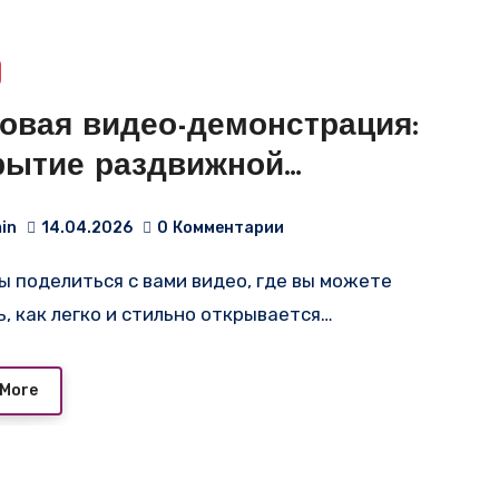
овая видео-демонстрация:
рытие раздвижной
егородки «Антей» в офисе
in
14.04.2026
0
Комментарии
амаса!
ь, как легко и стильно открывается…
 More