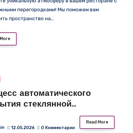
жными перегородками! Мы поможем вам
ить пространство на…
 More
цесс автоматического
рытия стеклянной
егородки с проходными
Read More
рями
in
12.05.2026
0
Комментарии