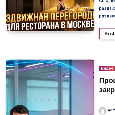
Создайте уникальную атмосферу в вашем ресторане с
раздви
раздел
Read
Видео
Про
зак
пер
две
adm