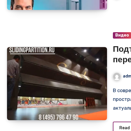
Видео
Под
пер
инт
adm
реш
В современном бизнесе важность гибкости рабочего
про
простр
актуал
Read