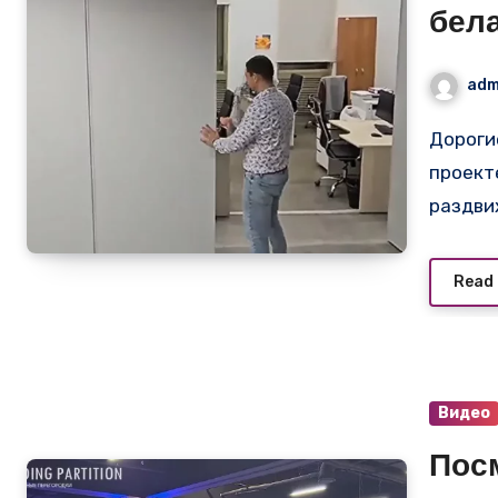
бела
adm
Дорогие друзья! Мы рады сообщить о нашем последнем
проект
раздв
Read
Видео
Посм