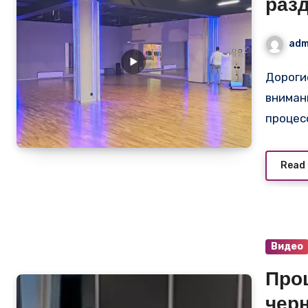
раз
цент
adm
Дорогие друзья! Мы рады представить вашему
вниман
процес
Read
Видео
Про
чер