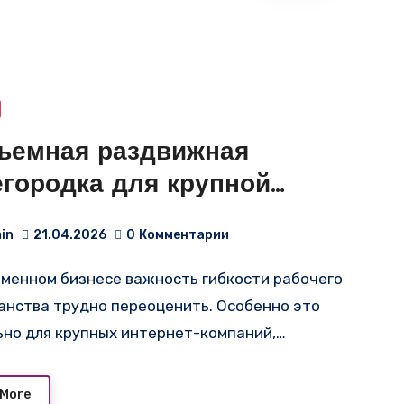
ъемная раздвижная
егородка для крупной
ернет-компании: Идеальное
in
21.04.2026
0
Комментарии
ение для разделения
странства
анства трудно переоценить. Особенно это
ьно для крупных интернет-компаний,…
 More