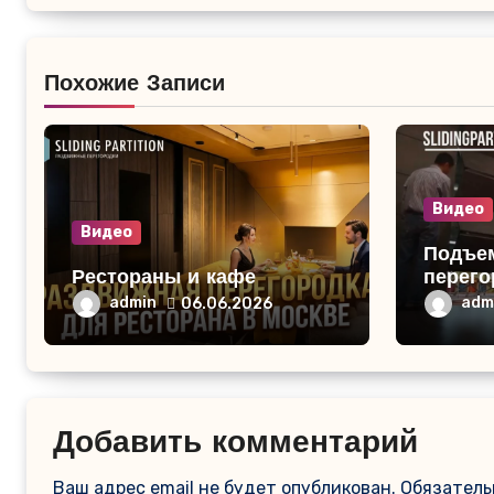
Похожие Записи
Видео
Видео
Подъе
Рестораны и кафе
перего
интерн
admin
adm
06.06.2026
Идеаль
раздел
Добавить комментарий
Ваш адрес email не будет опубликован.
Обязатель