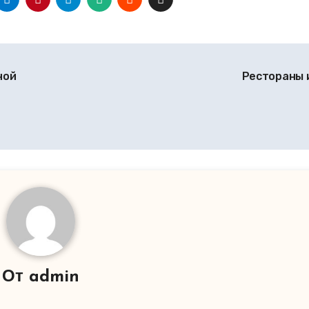
ной
Рестораны 
От
admin