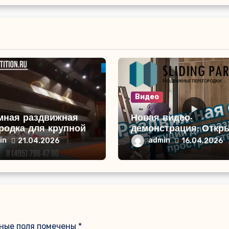
Видео
мная раздвижная
Новая видео-
родка для крупной
демонстрация: Откр
ет-компании:
раздвижной стены д
in
admin
21.04.2026
16.04.2026
ное решение для
квартиры-студии!
ения пространства
ные поля помечены
*