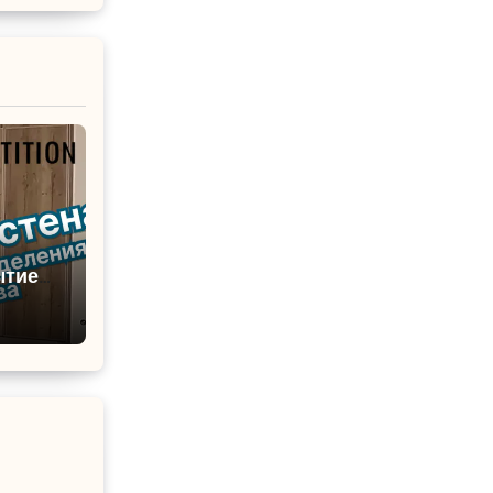
ытие
ля