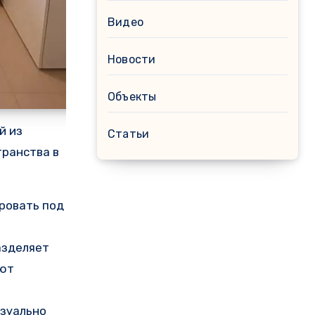
Видео
Новости
Объекты
й из
Статьи
транства в
ровать под
азделяет
ают
изуально