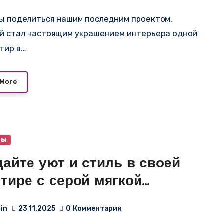
оносов!
й стал настоящим украшением интерьера одной
ртир в…
 More
ты
айте уют и стиль в своей
тире с серой мягкой
егородкой от
in
23.11.2025
0
Комментарии
ingPartition.ru в Самаре!