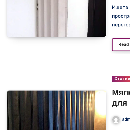
Ищете идеальное решение для разделения
простр
перего
Read
Стать
Мяг
для
adm