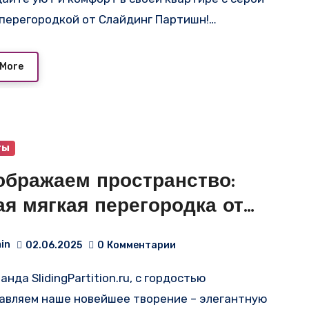
кцию зонирования
 перегородкой от Слайдинг Партишн!…
 More
ты
ображаем пространство:
я мягкая перегородка от
ingPartition.ru
in
02.06.2025
0
Комментарии
авляем наше новейшее творение – элегантную