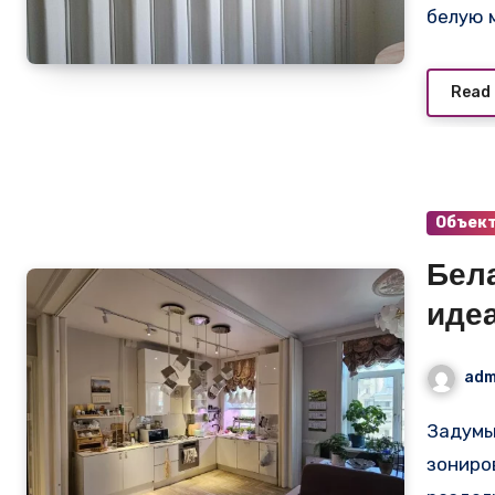
белую 
Read
Объек
Бела
иде
ква
adm
Задумываетесь о функциональном и стильном
зониро