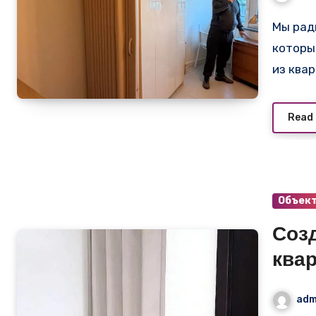
Лом
Мы рады поделиться нашим последним проектом,
которы
из ква
Read
Объек
Созд
квар
пер
adm
Slid