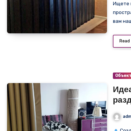
Ищете идеальное решение для зонирования
простр
вам на
Read
Объек
Иде
раз
комн
adm
пер
Созд