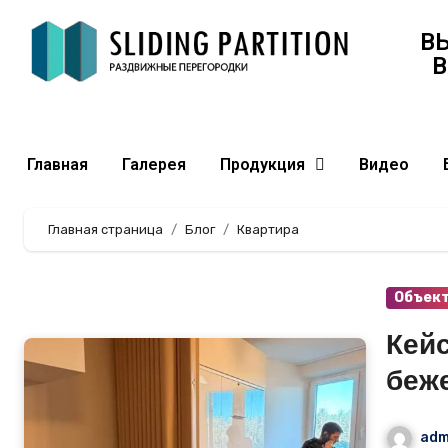
В
В
Главная
Галерея
Продукция
Видео
Главная страница
Блог
Квартира
Объек
Кей
беж
част
adm