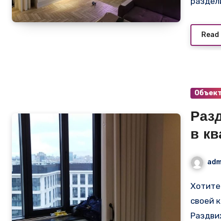
раздел
Read
Объек
Раз
в к
для
adm
Хотите создать уютную и функциональную атмосферу в
своей 
Раздви