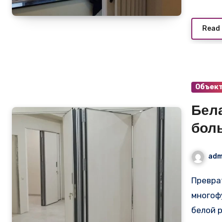
Read
Объек
Бел
бол
про
adm
пра
Превратите вашу большую квартиру в
многоф
белой 