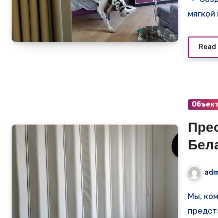
фун
мягкой
Read
Объек
Пре
Бела
Slid
adm
Мы, команда SlidingPartition.ru, с гордостью
предст