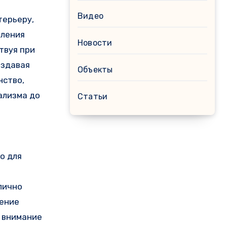
Видео
терьеру,
еления
Новости
твуя при
оздавая
Объекты
нство,
ализма до
Статьи
о для
лично
щение
 внимание