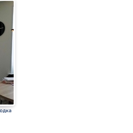
родка