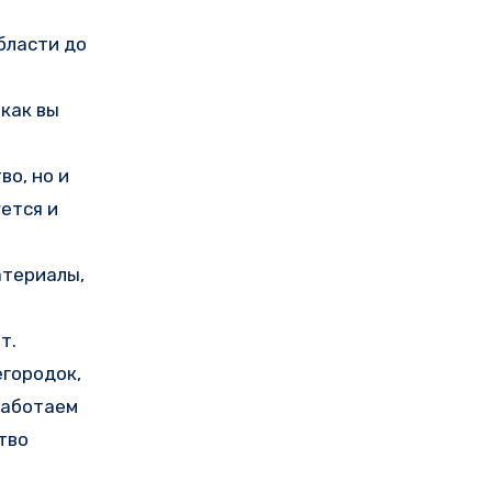
бласти до
как вы
о, но и
ется и
атериалы,
т.
егородок,
работаем
тво