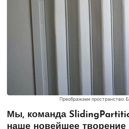
Преображаем пространство: Бел
Мы, команда SlidingPartit
наше новейшее творение 