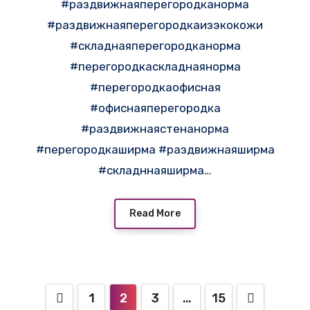
#раздвижнаяперегородканорма
#раздвижнаяперегородкаизэкокожи
#складнаяперегородканорма
#перегородкаскладнаянорма
#перегородкаофисная
#офиснаяперегородка
#раздвижнаястенанорма
#перегородкаширма #раздвижнаяширма
#складннаяширма…
Read More
1
2
3
…
15