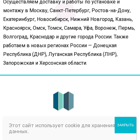
Осуществляем доставку и работы по установке и
монтажу в Москву, Санкт-Петербург, Ростов-на-Дону,
Екатеринбург, Новосибирск, Нижний Новгород, Казань,
Красноярск, Омск, Томск, Самара, Уфа, Воронеж, Пермь,
Волгоград, Краснодар и другие города России. Также
работаем в новых регионах России — Донецкая
Республика (ДНР), Луганская Республика (ЛНР),
Запорожская и Херсонская области.
Sliding Partititon – это динамично развивающаяся
Этот сайт использует cookie для хранения
компания, которая занимается поставкой и
данных.
монтажом раздвижных и стационарных