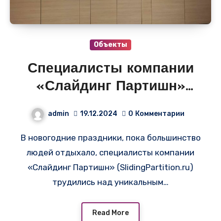
Объекты
Специалисты компании
«Слайдинг Партишн»
(SlidingPartition.ru)
admin
19.12.2024
0
Комментарии
трудились над
В новогодние праздники, пока большинство
уникальным проектом в
людей отдыхало, специалисты компании
историческом месте
«Слайдинг Партишн» (SlidingPartition.ru)
трудились над уникальным…
Read More