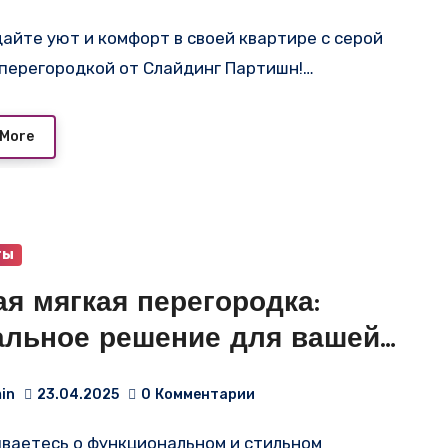
егородка не только выполнит
айте уют и комфорт в своей квартире с серой
кцию зонирования
 перегородкой от Слайдинг Партишн!…
 More
ты
я мягкая перегородка:
альное решение для вашей
ртиры-студии
in
23.04.2025
0
Комментарии