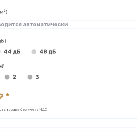
2
(м
)
дБ)
44 дБ
48 дБ
ей
2
3
 *
сть товара без учета НДС