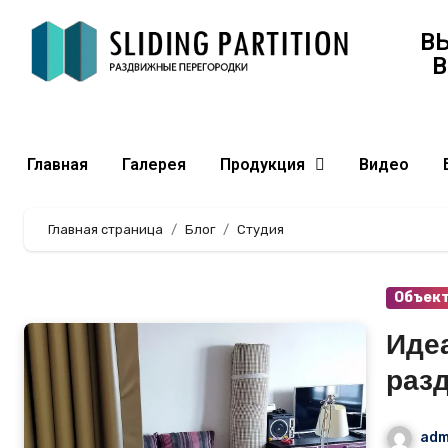
В
В
Главная
Галерея
Продукция
Видео
Главная страница
Блог
Студия
Объек
Иде
раз
комн
adm