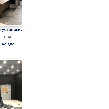
 установку
ижная
щая для