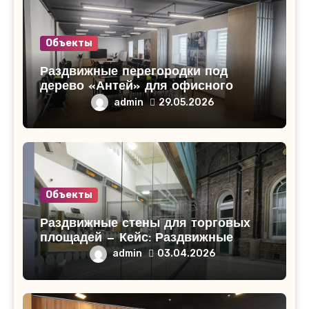
Объекты
Раздвижные перегородки под
дерево «Антей» для офисного
помещения в Кирово-Чепецке
admin
29.05.2026
Объекты
Раздвижные стены для торговых
площадей — Кейс: Раздвижные
стены для торгового центра
admin
03.04.2026
«СитиМолл»!