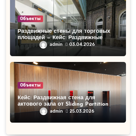
Объекты
Раздвижные стены для торговых
площадей — Кейс: Раздвижные
стены для торгового центра
admin
03.04.2026
«СитиМолл»!
Объекты
Кейс: Раздвижная стена для
актового зала от Sliding Partition
admin
25.03.2026