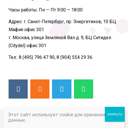
Часы работы:
Пн — Пт 9:00 — 18:00
Адрес:
г. Санкт-Петербург, пр. Энергетиков, 10 БЦ.
Мафия офис 301
г. Москва, улица Земляной Вал д. 9, БЦ Ситидел
(Citydel) офис 301
Тел.:
8 (495) 796 47 90, 8 (904) 554 29 36.
Этот сайт использует cookie для хранения
© 2026 ВСЕ ПРАВА ЗАЩИЩЕНЫ
данных.
SLIDING PARTITION