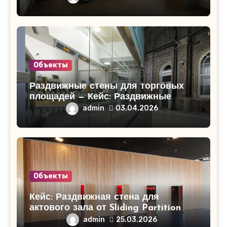
Объекты
Раздвижные стены для торговых
площадей — Кейс: Раздвижные
стены для торгового центра
admin
03.04.2026
«СитиМолл»!
Объекты
Кейс: Раздвижная стена для
актового зала от Sliding Partition
admin
25.03.2026