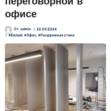
переговорной в
офисе
От
admin
22.09.2024
#Белый
,
#Офис
,
#Раздвижная стена