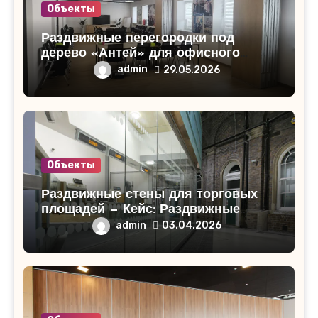
Объекты
Раздвижные перегородки под
дерево «Антей» для офисного
помещения в Кирово-Чепецке
admin
29.05.2026
Объекты
Раздвижные стены для торговых
площадей — Кейс: Раздвижные
стены для торгового центра
admin
03.04.2026
«СитиМолл»!