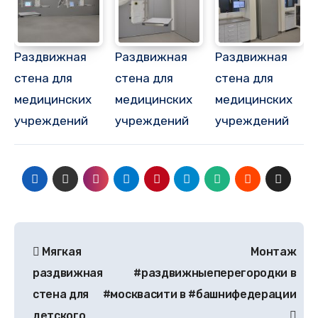
Раздвижная
Раздвижная
Раздвижная
стена для
стена для
стена для
медицинских
медицинских
медицинских
учреждений
учреждений
учреждений
Мягкая
Монтаж
раздвижная
#раздвижныеперегородки в
стена для
#москвасити в #башнифедерации
детского