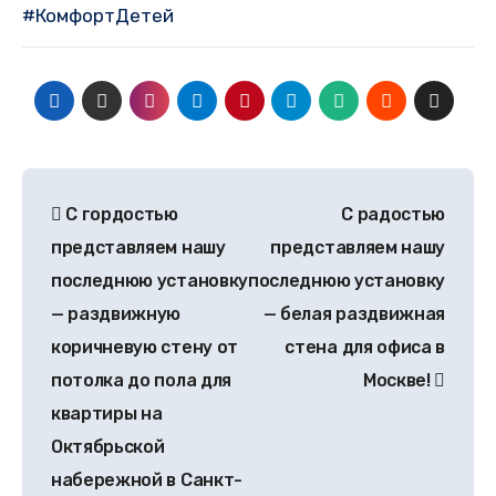
#КомфортДетей
С гордостью
С радостью
представляем нашу
представляем нашу
последнюю установку
последнюю установку
— раздвижную
— белая раздвижная
коричневую стену от
стена для офиса в
потолка до пола для
Москве!
квартиры на
Октябрьской
набережной в Санкт-