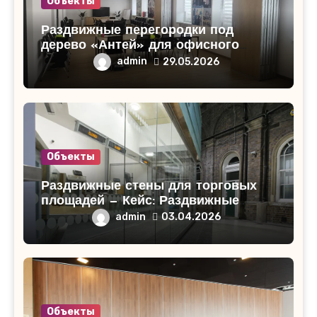
Объекты
Раздвижные перегородки под
дерево «Антей» для офисного
помещения в Кирово-Чепецке
admin
29.05.2026
Объекты
Раздвижные стены для торговых
площадей — Кейс: Раздвижные
стены для торгового центра
admin
03.04.2026
«СитиМолл»!
Объекты