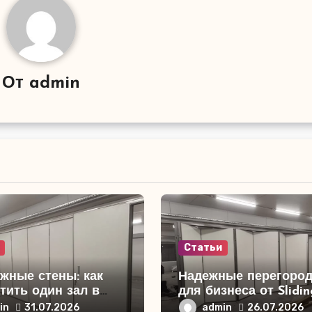
От
admin
Статьи
жные стены: как
Надежные перегород
тить один зал в
для бизнеса от Slidin
ько
Partition — эффекти
in
admin
31.07.2026
26.07.2026