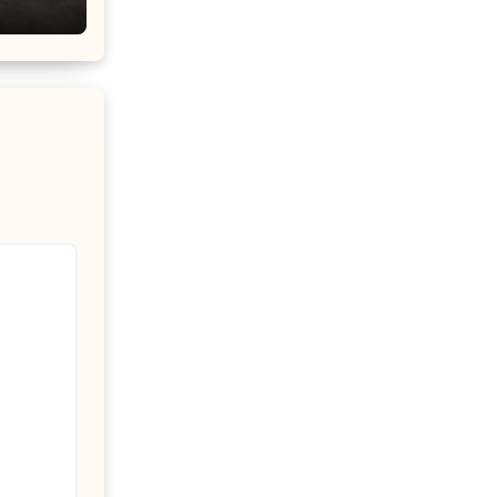
щений