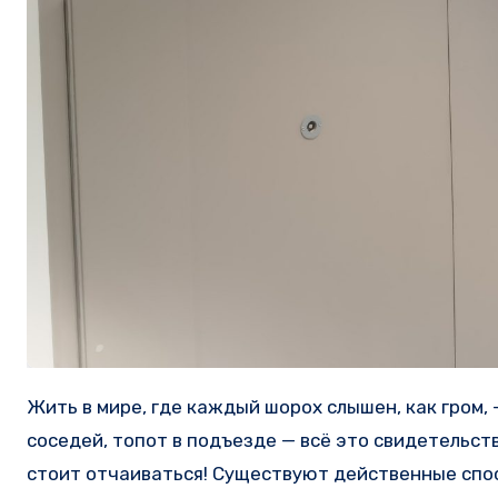
Жить в мире, где каждый шорох слышен, как гром, — испытание для нервов. Неприятные звуки от машин, шумных
соседей, топот в подъезде — всё это свидетельст
стоит отчаиваться! Существуют действенные спо