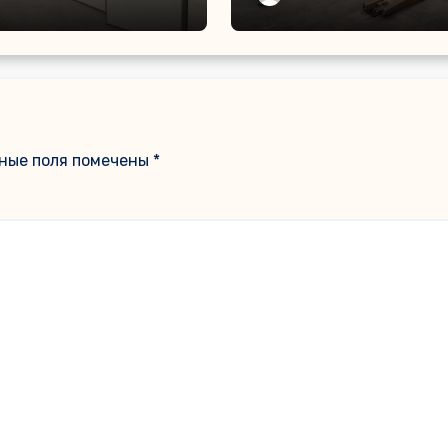
иональных
зонирование
анств
коммерческих поме
ные поля помечены
*