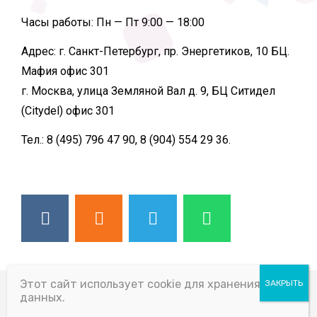
Часы работы:
Пн — Пт 9:00 — 18:00
Адрес:
г. Санкт-Петербург, пр. Энергетиков, 10 БЦ.
Мафия офис 301
г. Москва, улица Земляной Вал д. 9, БЦ Ситидел
(Citydel) офис 301
Тел.:
8 (495) 796 47 90, 8 (904) 554 29 36.
Этот сайт использует cookie для хранения
© 2026 ВСЕ ПРАВА ЗАЩИЩЕНЫ
данных.
SLIDING PARTITION