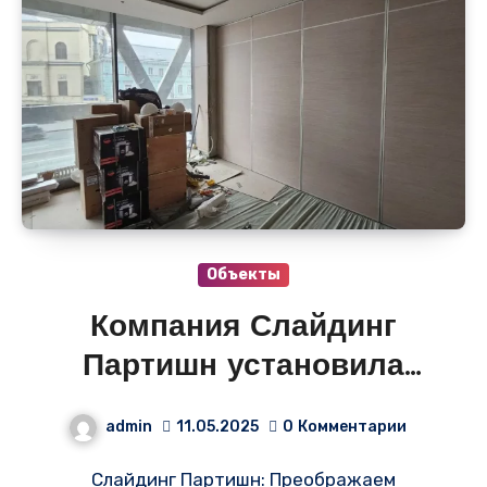
Объекты
Компания Слайдинг
Партишн установила
стильную раздвижную
admin
11.05.2025
0
Комментарии
стену в гостинице
Слайдинг Партишн: Преображаем
«Космос» на новом