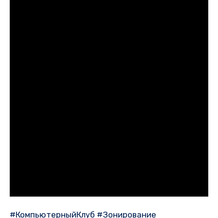
#КомпьютерныйКлуб #Зонирование