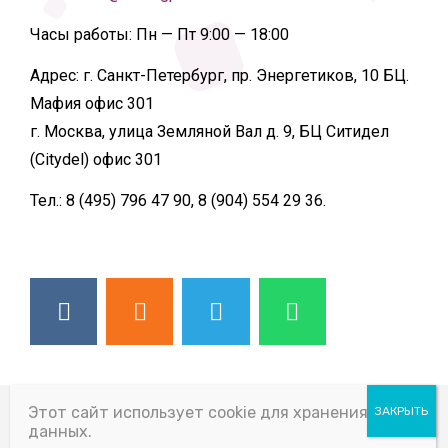
Часы работы:
Пн — Пт 9:00 — 18:00
Адрес:
г. Санкт-Петербург, пр. Энергетиков, 10 БЦ.
Мафия офис 301
г. Москва, улица Земляной Вал д. 9, БЦ Ситидел
(Citydel) офис 301
Тел.:
8 (495) 796 47 90, 8 (904) 554 29 36.
© 2026 ВСЕ ПРАВА ЗАЩИЩЕНЫ
Этот сайт использует cookie для хранения
данных.
SLIDING PARTITION