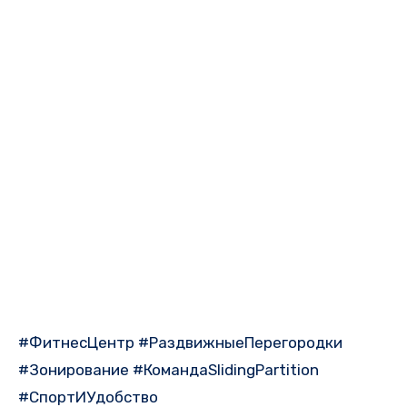
#ФитнесЦентр #РаздвижныеПерегородки
#Зонирование #КомандаSlidingPartition
#СпортИУдобство